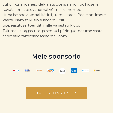
Juhul, kui andmeid deklaratsioonis mingil põhjusel ei
kuvata, on lapsevanemal võimalik andmed
sinna ise soovi korral käsitsi juurde lisada. Peale andmete
käsitsi lisamist küsib süsteem Teilt
õppeasutuse tõendit, mille väljastab klubi.
Tulumaksutagastusega seotud päringud palume saata
aadressile tammistesc@gmail.com
Meie sponsorid
TULE SPONSORIKS!