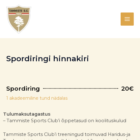
Skip
MAI
to
content
ME
Spordiringi hinnakiri
Spordiring
20€
1 akadeemiline tund nädalas
Tulumaksutagastus
– Tammiste Sports Club’i õppetasud on koolituskulud
Tammiste Sports Club’i treeningud toimuvad Haridus-ja