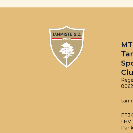
MT
Ta
Sp
Cl
Regis
8062
tamm
EE34
LHV
Pan