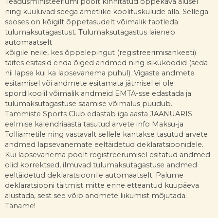
Teadusministeeriumi poolt kinnitatud õppekava alusel
ning kuuluvad seega ametlike koolituskulude alla. Sellega
seoses on kõigilt õppetasudelt võimalik taotleda
tulumaksutagastust. Tulumaksutagastus laieneb
automaatselt
kõigile neile, kes õppelepingut (registreerimisankeeti)
täites esitasid enda õiged andmed ning isikukoodid (seda
nii lapse kui ka lapsevanema puhul). Vigaste andmete
esitamisel või andmete esitamata jätmisel ei ole
spordikoolil võimalik andmeid EMTA-sse edastada ja
tulumaksutagastuse saamise võimalus puudub.
Tammiste Sports Club edastab iga aasta JAANUARIS
eelmise kalendriaasta tasutud arvete info Maksu-ja
Tolliametile ning vastavalt sellele kantakse tasutud arvete
andmed lapsevanemate eeltäidetud deklaratsioonidele.
Kui lapsevanema poolt registreerumisel esitatud andmed
olid korrektsed, ilmuvad tulumaksutagastuse andmed
eeltäidetud deklaratsioonile automaatselt. Palume
deklaratsiooni täitmist mitte enne etteantud kuupäeva
alustada, sest see võib andmete liikumist mõjutada.
Täname!