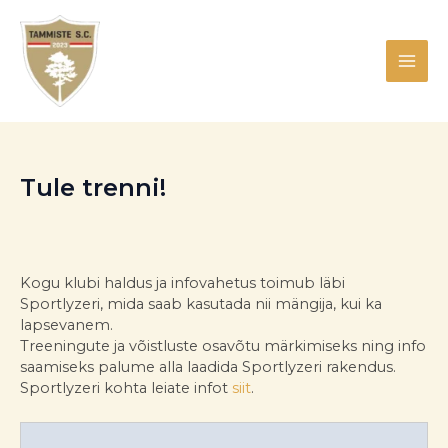
Skip
MAI
to
content
ME
Tule trenni!
Kogu klubi haldus ja infovahetus toimub läbi
Sportlyzeri, mida saab kasutada nii mängija, kui ka
lapsevanem.
Treeningute ja võistluste osavõtu märkimiseks ning info
saamiseks palume alla laadida Sportlyzeri rakendus.
Sportlyzeri kohta leiate infot
siit
.