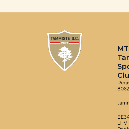
MT
Ta
Sp
Cl
Regis
8062
tamm
EE34
LHV